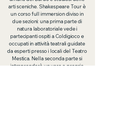
arti sceniche. Shakespeare Tour è
un corso full immersion diviso in
due sezioni: una prima parte di
natura laboratoriale vede i
partecipanti ospiti a Coldigioco e
occupati in attività teatrali guidate
da esperti presso i locali del Teatro
Mestica. Nella seconda parte si
intraprenderà un vero e proprio
viaggio nei luoghi presenti sul
suolo italiano in cui sono state
ambientate le principali opere di
Shakespeare. Durante il tour non
solo si avrà occasione di visitare
queste città ma anche di
incontrare compagnie locali con
cui condividere esperienze teatrali:
Assistendo ai loro spettacoli e